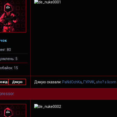
чок
инг: 80
домлень: 5
обайок: 15
Дякую сказали:
PaNdOchKa
,
ГУРИК
,
sho? s licom
повідь
Дякую
pressor