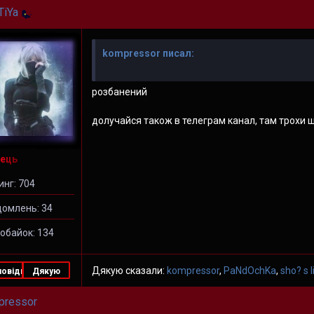
TiYa
kompressor писал:
розбанений
долучайся також в телеграм канал, там трохи ш
ець
инг: 704
домлень: 34
обайок: 134
Дякую сказали:
kompressor
,
PaNdOchKa
,
sho? s 
повідь
Дякую
pressor