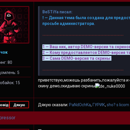
BeSTiYa писал:
❗
— Данная тема была создана для предост
просьбе администратора.
--------------------------------------------------------
1 — Ваш ник, автор DEMO-версии та скрино
чок
2 — Кому предоставляется DEMO-версия та
3 — Сама DEMO-версия та скрины:
инг: 80
--------------------------------------------------------
домлень: 5
приветствую,можешь разбанить,пожалуйста и ск
обайок: 15
скину демо,скидываю скрины
Дякую сказали:
PaNdOchKa
,
ГУРИК
,
sho? s licom
повідь
Дякую
pressor