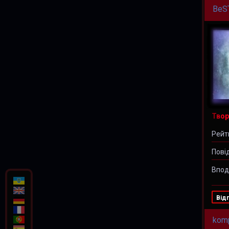
BeS
Твор
Рейт
Пові
Впод
Від
kom