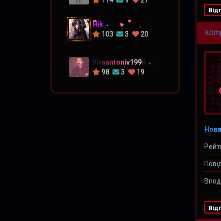
Від
Hik
kom
103
3
20
Viraantoniv1998
98
3
19
Нова
Рейт
Пові
Впод
Від