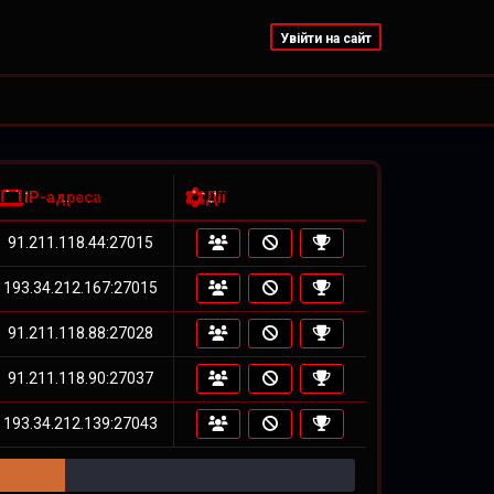
Увійти на сайт
IP-адреса
Дії
91.211.118.44:27015
193.34.212.167:27015
91.211.118.88:27028
91.211.118.90:27037
193.34.212.139:27043