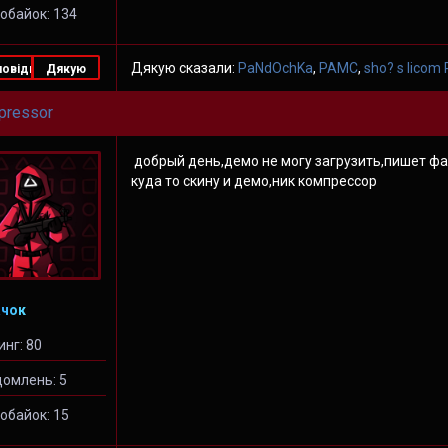
обайок: 134
Дякую сказали:
PaNdOchKa
,
PAMC
,
sho? s licom
повідь
Дякую
pressor
добрый день,демо не могу загрузить,пишет ф
куда то скину и демо,ник компрессор
чок
инг: 80
домлень: 5
обайок: 15