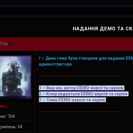
НАДАННЯ ДЕМО ТА СК
TiYa
❗
— Дана тема була створена для надання DEMO
адміністратора.
--------------------------------------------------------
1 — Ваш нік, автор DEMO-версії та скрінів:
2 — Кому надається DEMO-версія та скріни:
3 — Сама DEMO-версія та скріни:
ець
--------------------------------------------------------
инг: 704
домлень: 34