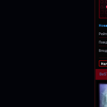
Нова
Рейт
Пові
Впод
Від
BeS