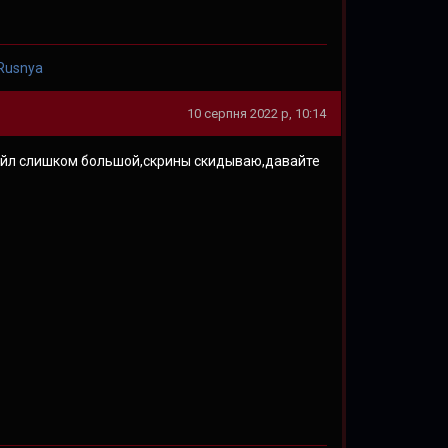
 Rusnya
10 серпня 2022 р, 10:14
айл слишком большой,скрины скидываю,давайте