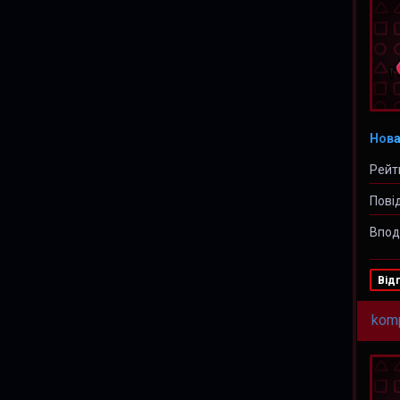
Нова
Рейт
Пові
Впод
Від
kom