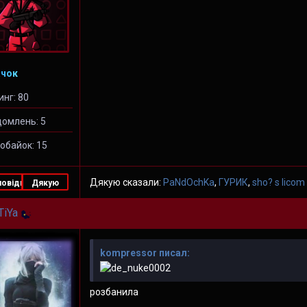
чок
инг: 80
домлень: 5
обайок: 15
Дякую сказали:
PaNdOchKa
,
ГУРИК
,
sho? s licom
повідь
Дякую
TiYa
kompressor писал:
розбанила