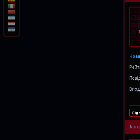
Нова
Рейт
Пові
Впод
Від
kom