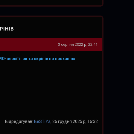
РІНІВ
3 серпня 2022 р, 22:41
-версії ігри та скрінів по проханню
Відредагував:
BeSTiYa
, 26 грудня 2025 р, 16:32