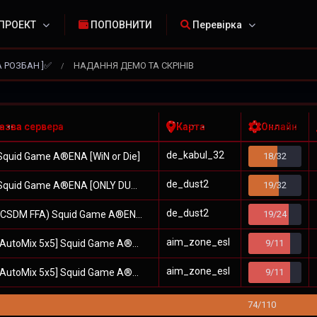
ПРОЕКТ
ПОПОВНИТИ
Перевірка
А РОЗБАН ]✅
НАДАННЯ ДЕМО ТА СКРІНІВ
/
азва сервера
Карта
Онлайн
de_kabul_32
quid Game A®ENA [WiN or Die]
18/32
de_dust2
quid Game A®ENA [ONLY DUST2]
19/32
de_dust2
CSDM FFA) Squid Game A®ENA
19/24
aim_zone_esl
AutoMix 5x5] Squid Game A®ENA #1
9/11
aim_zone_esl
AutoMix 5x5] Squid Game A®ENA #2
9/11
74/110