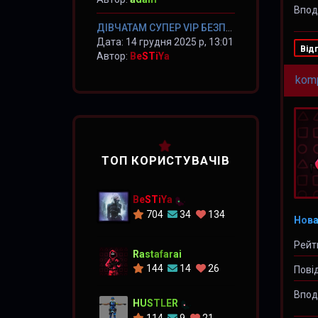
Впод
ДІВЧАТАМ СУПЕР VIP БЕЗПЛАТНО!!!
Дата: 14 грудня 2025 р, 13:01
Від
Автор:
BeSTiYa
kom
ТОП КОРИСТУВАЧІВ
BeSTiYa
704
34
134
Нова
Рейт
Rastafarai
144
14
26
Пові
Впод
HUSTLER
114
9
21