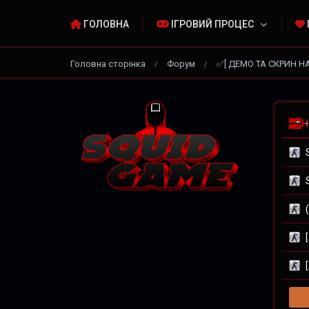
ГОЛОВНА
ІГРОВИЙ ПРОЦЕС
Головна сторінка
Форум
✅[ ДЕМО ТА СКРИН Н
/
/
Н
S
S
(
[
[