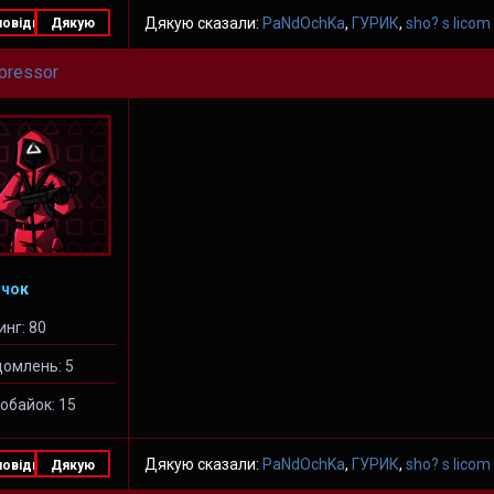
Дякую сказали:
PaNdOchKa
,
ГУРИК
,
sho? s licom
повідь
Дякую
pressor
чок
инг: 80
домлень: 5
обайок: 15
Дякую сказали:
PaNdOchKa
,
ГУРИК
,
sho? s licom
повідь
Дякую