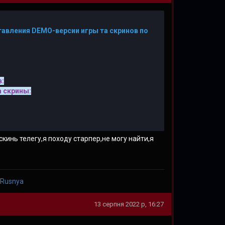
авления DEMO-версии игры та скринов по
в:
 скрины:
инь телегу,я походу старпер,не могу найти,я
 Rusnya
13 серпня 2022 р, 16:27