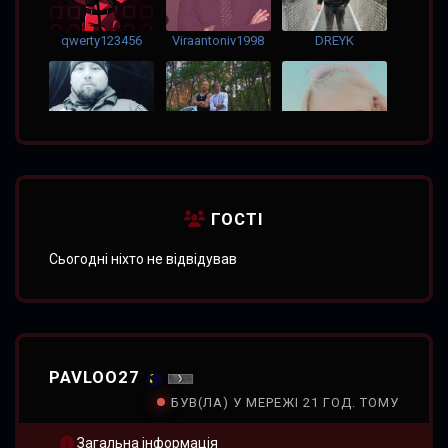
qwerty123456
Viraantoniv1998
DREYK
MICNUY
ГУРИК
Vishenka
ГОСТІ
Сьогодні ніхто не відвідував
Sladik
Pensioner
LEGO
PAVLOO27
БУВ(ЛА) У МЕРЕЖІ 21 ГОД. ТОМУ
Загальна інформація
zxc_k1sa
bubenx