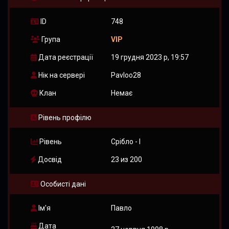
ID
748
Група
VIP
Дата реєстрації
19 грудня 2023 р, 19:57
КОТ
Нік на сервері
Pavloo28
Клан
Немає
Рівень профілю
Рівень
Срібло - I
Досвід
23 из 200
Особисті дані
Ім'я
Павло
Дата